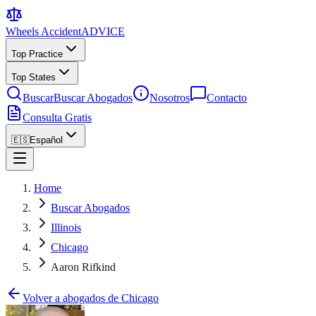
Wheels Accident
ADVICE
Top Practice
Top States
Buscar
Buscar Abogados
Nosotros
Contacto
Consulta Gratis
🇪🇸
Español
Home
Buscar Abogados
Illinois
Chicago
Aaron Rifkind
Volver a abogados de Chicago