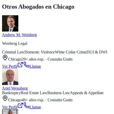
Otros Abogados en Chicago
Andrew M. Weisberg
Weisberg Legal
Criminal Law
Domestic Violence
White Collar Crime
DUI & DWI
Chicago
29+ años exp.
·
Consulta Gratis
Ver Perfil
Llamar
Ariel Weissberg
Bankruptcy
Real Estate Law
Business Law
Appeals & Appellate
Chicago
46+ años exp.
·
Consulta Gratis
Ver Perfil
Llamar