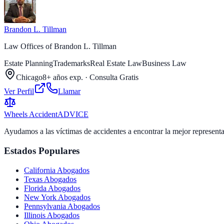
Brandon L. Tillman
Law Offices of Brandon L. Tillman
Estate Planning
Trademarks
Real Estate Law
Business Law
Chicago
8+ años exp.
·
Consulta Gratis
Ver Perfil
Llamar
Wheels Accident
ADVICE
Ayudamos a las víctimas de accidentes a encontrar la mejor represent
Estados Populares
California
Abogados
Texas
Abogados
Florida
Abogados
New York
Abogados
Pennsylvania
Abogados
Illinois
Abogados