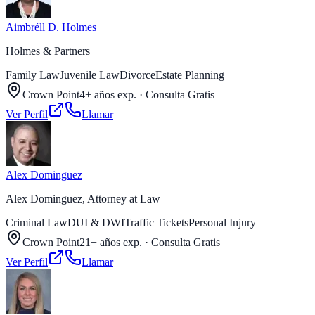
Aimbréll D. Holmes
Holmes & Partners
Family Law
Juvenile Law
Divorce
Estate Planning
Crown Point
4+ años exp.
·
Consulta Gratis
Ver Perfil
Llamar
Alex Dominguez
Alex Dominguez, Attorney at Law
Criminal Law
DUI & DWI
Traffic Tickets
Personal Injury
Crown Point
21+ años exp.
·
Consulta Gratis
Ver Perfil
Llamar