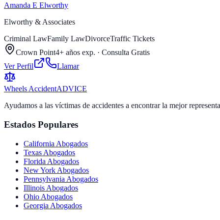
Amanda E Elworthy
Elworthy & Associates
Criminal Law
Family Law
Divorce
Traffic Tickets
Crown Point
4+ años exp.
·
Consulta Gratis
Ver Perfil
Llamar
Wheels Accident
ADVICE
Ayudamos a las víctimas de accidentes a encontrar la mejor represent
Estados Populares
California
Abogados
Texas
Abogados
Florida
Abogados
New York
Abogados
Pennsylvania
Abogados
Illinois
Abogados
Ohio
Abogados
Georgia
Abogados