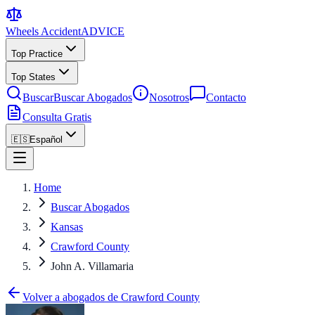
Wheels Accident
ADVICE
Top Practice
Top States
Buscar
Buscar Abogados
Nosotros
Contacto
Consulta Gratis
🇪🇸
Español
Home
Buscar Abogados
Kansas
Crawford County
John A. Villamaria
Volver a abogados de Crawford County