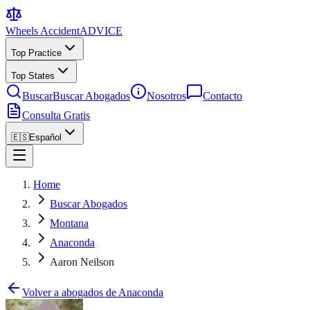
Wheels Accident
ADVICE
Top Practice
Top States
Buscar
Buscar Abogados
Nosotros
Contacto
Consulta Gratis
🇪🇸
Español
Home
Buscar Abogados
Montana
Anaconda
Aaron Neilson
Volver a abogados de Anaconda