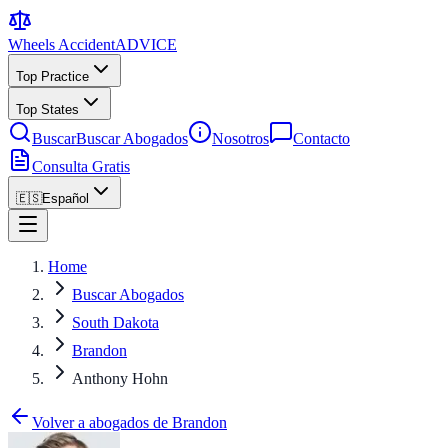
Wheels Accident
ADVICE
Top Practice
Top States
Buscar
Buscar Abogados
Nosotros
Contacto
Consulta Gratis
🇪🇸
Español
Home
Buscar Abogados
South Dakota
Brandon
Anthony Hohn
Volver a abogados de Brandon