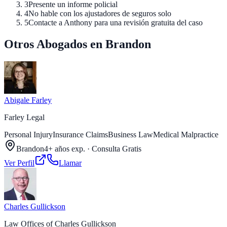
3
Presente un informe policial
4
No hable con los ajustadores de seguros solo
5
Contacte a Anthony para una revisión gratuita del caso
Otros Abogados en Brandon
Abigale Farley
Farley Legal
Personal Injury
Insurance Claims
Business Law
Medical Malpractice
Brandon
4+ años exp.
·
Consulta Gratis
Ver Perfil
Llamar
Charles Gullickson
Law Offices of Charles Gullickson